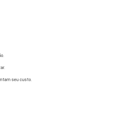
ão.
ar.
entam seu custo.