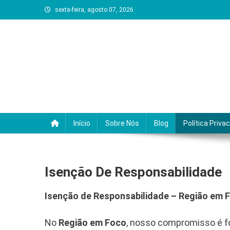
Skip
sexta-feira, agosto 07, 2026
to
content
Regiao em Foco
Portal de noticias e servicos da Regiao dos 
Início
Sobre Nós
Blog
Política Priva
Isenção De Responsabilidade
Isenção de Responsabilidade – Região em 
No
Região em Foco
, nosso compromisso é f