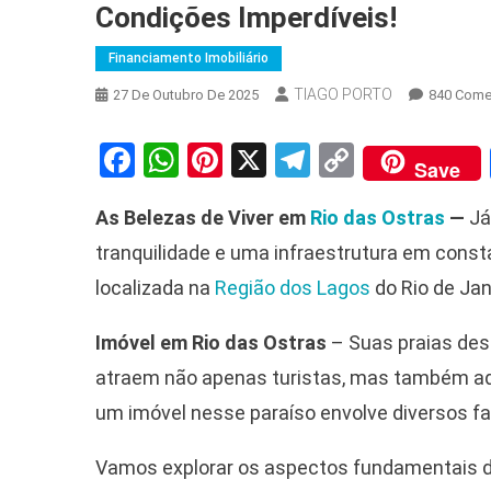
Condições Imperdíveis!
Financiamento Imobiliário
TIAGO PORTO
27 De Outubro De 2025
840 Come
Facebook
WhatsApp
Pinterest
X
Telegram
Copy
Save
Link
As Belezas de Viver em
Rio das Ostras
—
Já
tranquilidade e uma infraestrutura em cons
localizada na
Região dos Lagos
do Rio de Jan
Imóvel em Rio das Ostras
– Suas praias des
atraem não apenas turistas, mas também aq
um imóvel nesse paraíso envolve diversos f
Vamos explorar os aspectos fundamentais d