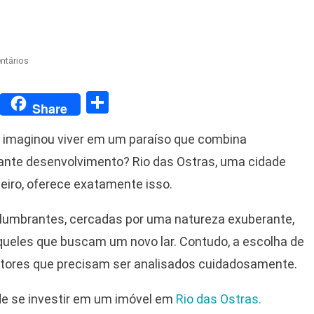
Em
ntários
Descubra
Seu
Share
Share
Novo
Lar
 imaginou viver em um paraíso que combina
–
Imóvel
tante desenvolvimento? Rio das Ostras, uma cidade
Em
eiro, oferece exatamente isso.
Rio
Das
lumbrantes, cercadas por uma natureza exuberante,
Ostras
À
ueles que buscam um novo lar. Contudo, a escolha de
Venda
atores que precisam ser analisados cuidadosamente.
Com
Condições
e se investir em um imóvel em
Rio das Ostras.
Imperdíveis!