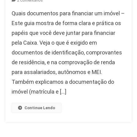
2 Comentários
Quais
Quais documentos para financiar um imóvel –
Documentos
Para
Este guia mostra de forma clara e prática os
Financiar
papéis que você deve juntar para financiar
Um
pela Caixa. Veja o que é exigido em
Imóvel
Caixa
documentos de identificação, comprovantes
de residência, e na comprovação de renda
para assalariados, autônomos e MEI.
Também explicamos a documentação do
imóvel (matrícula e […]
Continue Lendo