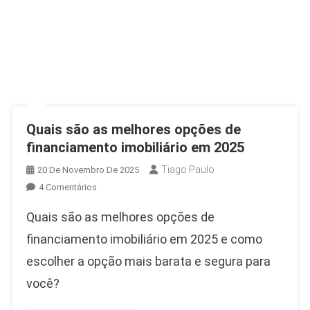
Quais são as melhores opções de
financiamento imobiliário em 2025
Tiago Paulo
20 De Novembro De 2025
Em
4 Comentários
Quais
Quais são as melhores opções de
São
As
financiamento imobiliário em 2025 e como
Melhores
escolher a opção mais barata e segura para
Opções
você?
De
Financiamento