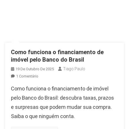
Como funciona o financiamento de
imóvel pelo Banco do Brasil
Tiago Paulo
19 De Outubro De 2025
Em
1 Comentário
Como
Como funciona o financiamento de imóvel
Funciona
O
pelo Banco do Brasil: descubra taxas, prazos
Financiamento
e surpresas que podem mudar sua compra.
De
Saiba o que ninguém conta.
Imóvel
Pelo
Banco