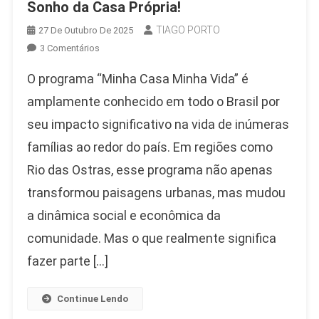
Sonho da Casa Própria!
TIAGO PORTO
27 De Outubro De 2025
Em
3 Comentários
Descubra
O programa “Minha Casa Minha Vida” é
Como
O
amplamente conhecido em todo o Brasil por
Minha
seu impacto significativo na vida de inúmeras
Casa
famílias ao redor do país. Em regiões como
Minha
Vida
Rio das Ostras, esse programa não apenas
Rio
transformou paisagens urbanas, mas mudou
Das
Ostras
a dinâmica social e econômica da
Pode
comunidade. Mas o que realmente significa
Realizar
fazer parte […]
Seu
Sonho
Da
Continue Lendo
Casa