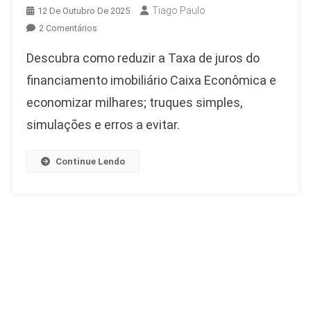
Tiago Paulo
12 De Outubro De 2025
Em
2 Comentários
Taxa
Descubra como reduzir a Taxa de juros do
De
Juros
financiamento imobiliário Caixa Econômica e
Do
economizar milhares; truques simples,
Financiamento
simulações e erros a evitar.
Imobiliário
Caixa
Econômica
Continue Lendo