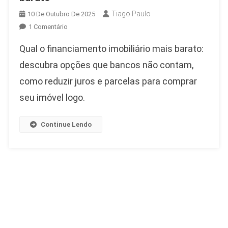
Tiago Paulo
10 De Outubro De 2025
Em
1 Comentário
Qual
Qual o financiamento imobiliário mais barato:
O
Financiamento
descubra opções que bancos não contam,
Imobiliário
como reduzir juros e parcelas para comprar
Mais
seu imóvel logo.
Barato
Continue Lendo