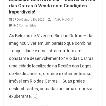
das Ostras à Venda com Condições
Imperdíveis!
TIAGO PORTO
27 De Outubro De 2025
Em
840 Comentários
Descubra
As Belezas de Viver em Rio das Ostras — Já
Seu
Novo
imaginou viver em um paraíso que combina
Lar
tranquilidade e uma infraestrutura em
–
constante desenvolvimento? Rio das Ostras,
Imóvel
Em
uma cidade localizada na Região dos Lagos
Rio
do Rio de Janeiro, oferece exatamente isso.
Das
Ostras
Imóvel em Rio das Ostras – Suas praias
À
deslumbrantes, cercadas por uma natureza
Venda
exuberante, […]
Com
Condições