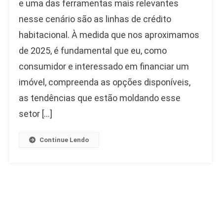
e uma das ferramentas mais relevantes
Crédito
nesse cenário são as linhas de crédito
Para
2025:
habitacional. À medida que nos aproximamos
O
de 2025, é fundamental que eu, como
Que
Você
consumidor e interessado em financiar um
Precisa
imóvel, compreenda as opções disponíveis,
Saber
as tendências que estão moldando esse
setor […]
Continue Lendo