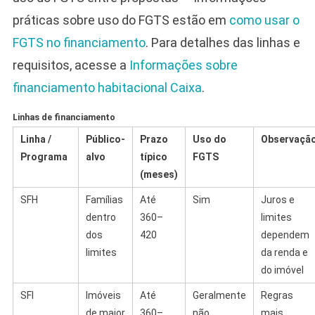
práticas sobre uso do FGTS estão em
como usar o
FGTS no financiamento
. Para detalhes das linhas e
requisitos, acesse a
Informações sobre
financiamento habitacional Caixa
.
Linhas de financiamento
Linha /
Público-
Prazo
Uso do
Observaçã
Programa
alvo
típico
FGTS
(meses)
SFH
Famílias
Até
Sim
Juros e
dentro
360–
limites
dos
420
dependem
limites
da renda e
do imóvel
SFI
Imóveis
Até
Geralmente
Regras
de maior
360–
não
mais