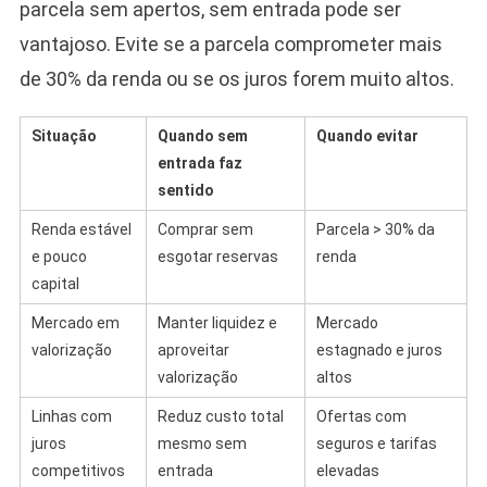
parcela sem apertos, sem entrada pode ser
vantajoso. Evite se a parcela comprometer mais
de 30% da renda ou se os juros forem muito altos.
Situação
Quando sem
Quando evitar
entrada faz
sentido
Renda estável
Comprar sem
Parcela > 30% da
e pouco
esgotar reservas
renda
capital
Mercado em
Manter liquidez e
Mercado
valorização
aproveitar
estagnado e juros
valorização
altos
Linhas com
Reduz custo total
Ofertas com
juros
mesmo sem
seguros e tarifas
competitivos
entrada
elevadas