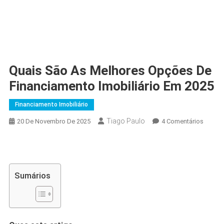
Quais São As Melhores Opções De
Financiamento Imobiliário Em 2025
Financiamento Imobiliário
Tiago Paulo
Em
20 De Novembro De 2025
4 Comentários
Quais
São
As
Melhor
Sumários
Opçõe
De
Financ
Imobili