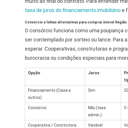
muito ao final do contrato. Para entender me
taxa de juros do financiamento imobiliário
e 
Consórcio e linhas alternativas para comprar imóvel Região
O consórcio funciona como uma poupança col
ser contemplado por sorteio ou lance. Para 
esperar. Cooperativas, construtoras e pro
burocracia ou condições especiais para mor
Opção
Juros
P
tí
Financiamento (Caixa e
Sim
2
outros)
Consórcio
Não (taxa
5
admin.)
Cooperativa / Construtora
Variável
Va