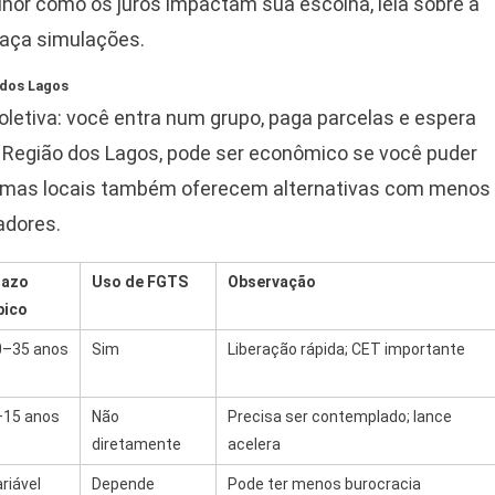
lhor como os juros impactam sua escolha, leia sobre a
faça simulações.
 dos Lagos
etiva: você entra num grupo, paga parcelas e espera
a Região dos Lagos, pode ser econômico se você puder
gramas locais também oferecem alternativas com menos
adores.
razo
Uso de FGTS
Observação
pico
0–35 anos
Sim
Liberação rápida; CET importante
–15 anos
Não
Precisa ser contemplado; lance
diretamente
acelera
riável
Depende
Pode ter menos burocracia