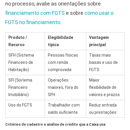
no processo, avalie as orientações sobre
financiamento com FGTS
e sobre
como usar o
FGTS no financiamento
.
Produto /
Elegibilidade
Vantagem
Recurso
típica
principal
SFH (Sistema
Pessoas físicas
Taxas mais
Financeiro de
com renda
baixas e uso de
Habitação)
comprovada
FGTS
SFI (Sistema
Operações
Maior
Financeiro
maiores, fora do
flexibilidade de
Imobiliário)
SFH
valores e prazos
Uso do FGTS
Trabalhador com
Reduz entrada
saldo suficiente
ou prestações
Critérios de cadastro e análise de crédito que a Caixa usa