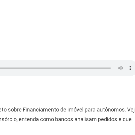
De
Imóvel
Para
Autônomos
ireto sobre Financiamento de imóvel para autônomos. Ve
nsórcio, entenda como bancos analisam pedidos e que