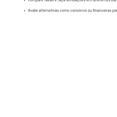
Compare taxas e faça simulações em diferentes ba
Avalie alternativas como consórcio ou financeiras p