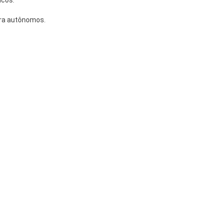
ncos.
ara autônomos.