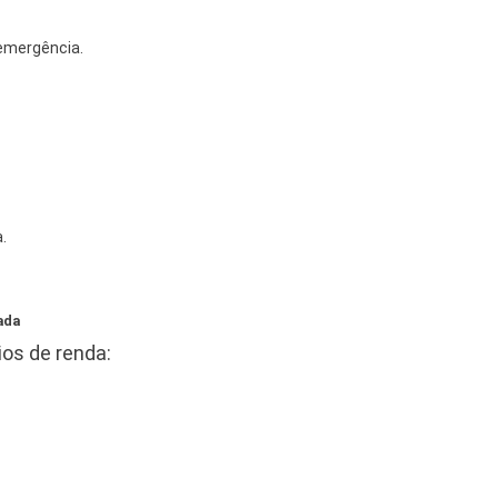
emergência.
.
ada
os de renda: