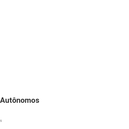
a Autônomos
Em
os
Financiamento