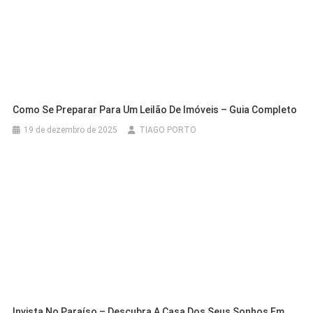
Como Se Preparar Para Um Leilão De Imóveis – Guia Completo
19 de dezembro de 2025
TIAGO PORTO
Invista No Paraíso – Descubra A Casa Dos Seus Sonhos Em