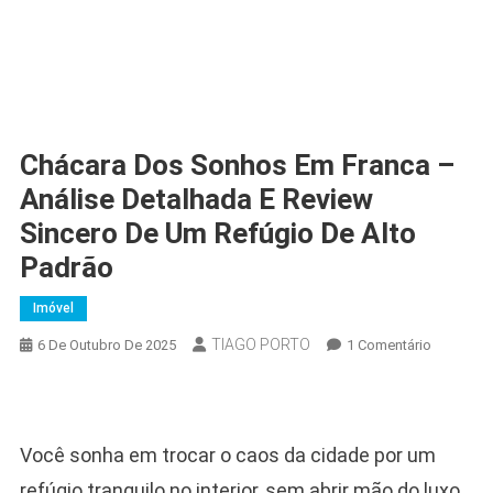
Chácara Dos Sonhos Em Franca –
Análise Detalhada E Review
Sincero De Um Refúgio De Alto
Padrão
Imóvel
TIAGO PORTO
Em
6 De Outubro De 2025
1 Comentário
Chácara
Dos
Sonhos
Em
Você sonha em trocar o caos da cidade por um
Franca
refúgio tranquilo no interior, sem abrir mão do luxo