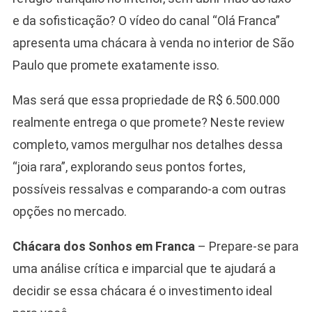
–
Análise
e da sofisticação? O vídeo do canal “Olá Franca”
Detalhad
apresenta uma chácara à venda no interior de São
E
Paulo que promete exatamente isso.
Review
Sincero
Mas será que essa propriedade de R$ 6.500.000
De
Um
realmente entrega o que promete? Neste review
Refúgio
completo, vamos mergulhar nos detalhes dessa
De
Alto
“joia rara”, explorando seus pontos fortes,
Padrão
possíveis ressalvas e comparando-a com outras
opções no mercado.
Chácara dos Sonhos em Franca
– Prepare-se para
uma análise crítica e imparcial que te ajudará a
decidir se essa chácara é o investimento ideal