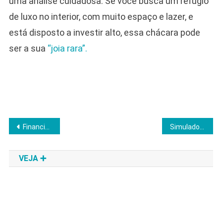
uma análise cuidadosa. Se você busca um refúgio
de luxo no interior, com muito espaço e lazer, e
está disposto a investir alto, essa chácara pode
ser a sua
“joia rara”.
Navegação
Financiamento de imóvel para autônomos
Simulador Caixa Habitacional
de
VEJA ➕
Post