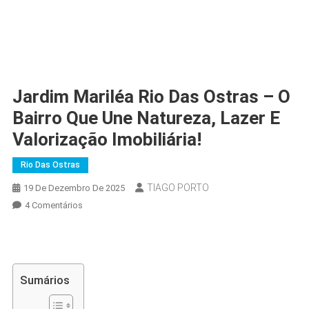
Jardim Mariléa Rio Das Ostras – O
Bairro Que Une Natureza, Lazer E
Valorização Imobiliária!
Rio Das Ostras
TIAGO PORTO
19 De Dezembro De 2025
Em
4 Comentários
Jardim
Mariléa
Rio
Das
Sumários
Ostras
–