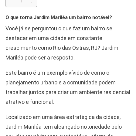
O
Bairro
Que
O que torna Jardim Mariléa um bairro notável?
Une
Você já se perguntou o que faz um bairro se
Natureza,
destacar em uma cidade em constante
Lazer
E
crescimento como Rio das Ostras, RJ? Jardim
Valorização
Mariléa pode ser a resposta.
Imobiliária!
Este bairro é um exemplo vívido de como o
planejamento urbano e a comunidade podem
trabalhar juntos para criar um ambiente residencial
atrativo e funcional.
Localizado em uma área estratégica da cidade,
Jardim Mariléa tem alcançado notoriedade pelo