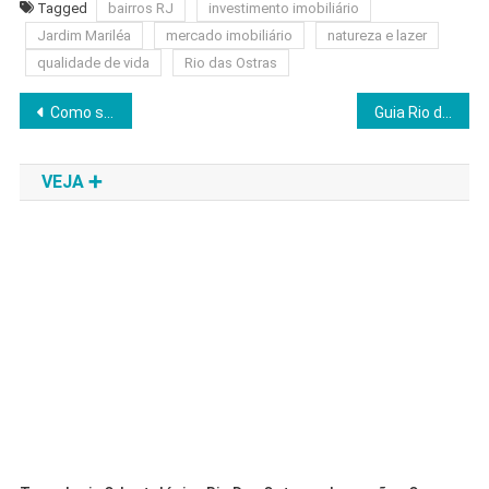
Tagged
bairros RJ
investimento imobiliário
Jardim Mariléa
mercado imobiliário
natureza e lazer
qualidade de vida
Rio das Ostras
Navegação
Como se Preparar para um Leilão de Imóveis – Guia Completo
Guia Rio das Ostras RJ – praias, hospedagem e dicas para uma viagem inesquecível
de
VEJA ➕
Post