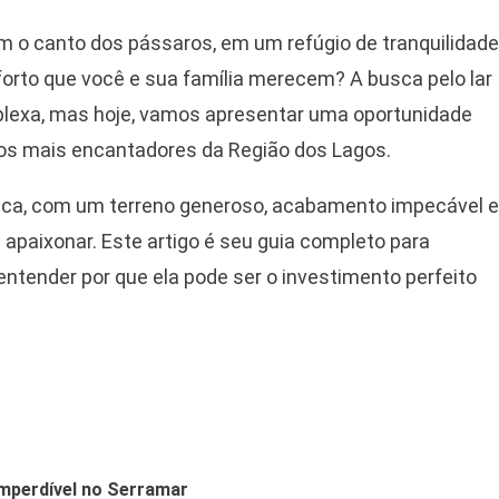
Paraíso
–
 o canto dos pássaros, em um refúgio de tranquilidade
Descubra
orto que você e sua família merecem? A busca pelo lar
A
Casa
plexa, mas hoje, vamos apresentar uma oportunidade
Dos
nos mais encantadores da Região dos Lagos.
Seus
Sonhos
ica, com um terreno generoso, acabamento impecável e
Em
 apaixonar. Este artigo é seu guia completo para
Rio
Das
entender por que ela pode ser o investimento perfeito
Ostras
Imperdível no Serramar