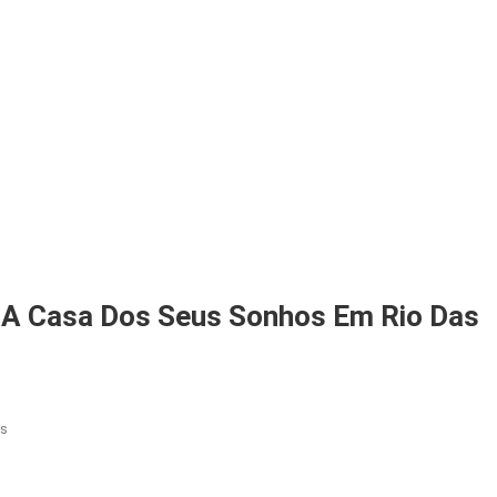
a A Casa Dos Seus Sonhos Em Rio Das
Em
os
Invista
No