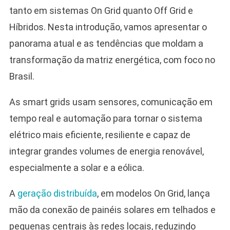
Off
tanto em sistemas On Grid quanto Off Grid e
Grid
Híbridos. Nesta introdução, vamos apresentar o
E
Híbrid
panorama atual e as tendências que moldam a
Trans
transformação da matriz energética, com foco no
O
Brasil.
Futuro
Energé
As smart grids usam sensores, comunicação em
tempo real e automação para tornar o sistema
elétrico mais eficiente, resiliente e capaz de
integrar grandes volumes de energia renovável,
especialmente a solar e a eólica.
A
geração distribuída
, em modelos On Grid, lança
mão da conexão de painéis solares em telhados e
pequenas centrais às redes locais, reduzindo