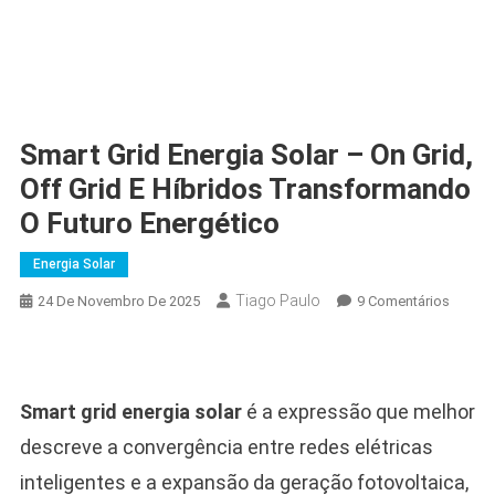
Smart Grid Energia Solar – On Grid,
Off Grid E Híbridos Transformando
O Futuro Energético
Energia Solar
Tiago Paulo
Em
24 De Novembro De 2025
9 Comentários
Smart
Grid
Energi
Solar
Smart grid energia solar
é a expressão que melhor
–
descreve a convergência entre redes elétricas
On
Grid,
inteligentes e a expansão da geração fotovoltaica,