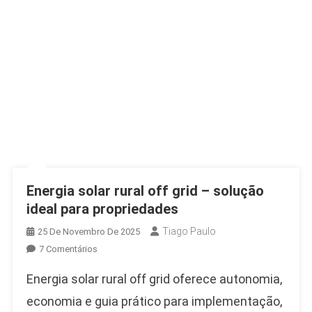
Energética
No
Brasil
Energia solar rural off grid – solução
ideal para propriedades
Tiago Paulo
25 De Novembro De 2025
Em
7 Comentários
Energia
Energia solar rural off grid oferece autonomia,
Solar
Rural
economia e guia prático para implementação,