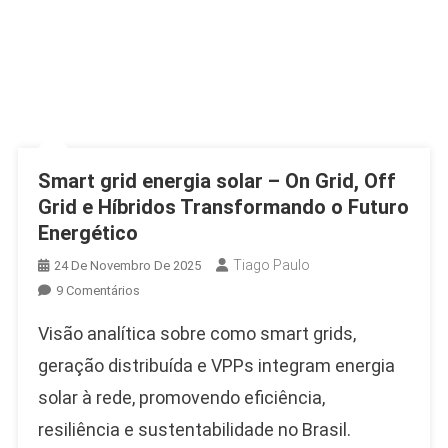
Smart grid energia solar – On Grid, Off
Grid e Híbridos Transformando o Futuro
Energético
Tiago Paulo
24 De Novembro De 2025
Em
9 Comentários
Smart
Visão analítica sobre como smart grids,
Grid
Energia
geração distribuída e VPPs integram energia
Solar
solar à rede, promovendo eficiência,
–
resiliência e sustentabilidade no Brasil.
On