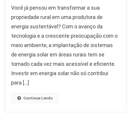
Como
Você já pensou em transformar a sua
Montar
Um
propriedade rural em uma produtora de
Sistema
energia sustentável? Com o avanço da
De
tecnologia e a crescente preocupação com o
Energia
Solar
meio ambiente, a implantação de sistemas
Eficiente
de energia solar em áreas rurais tem se
Para
Sua
tornado cada vez mais acessível e eficiente.
Propriedade
Investir em energia solar não só contribui
Rural
para […]
Continue Lendo