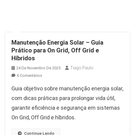
Manutenção Energia Solar – Guia
Prático para On Grid, Off Grid e
Híbridos
Tiago Paulo
24 De Novembro De 2025
Em
6 Comentários
Manutenção
Guia objetivo sobre manutenção energia solar,
Energia
Solar
com dicas práticas para prolongar vida útil,
–
garantir eficiência e segurança em sistemas
Guia
On Grid, Off Grid e híbridos.
Prático
Para
On
Continue Lendo