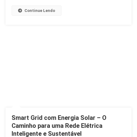
Grid,
Off
Continue Lendo
Grid
E
Híbridos
Transformando
O
Futuro
Energético
Smart Grid com Energia Solar – O
Caminho para uma Rede Elétrica
Inteligente e Sustentável