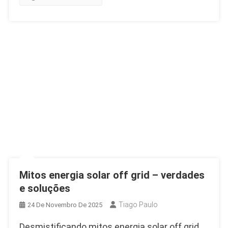
Grid,
Off
Grid
E
Híbridos
Mitos energia solar off grid – verdades
e soluções
Tiago Paulo
24 De Novembro De 2025
Desmistificando mitos energia solar off grid,