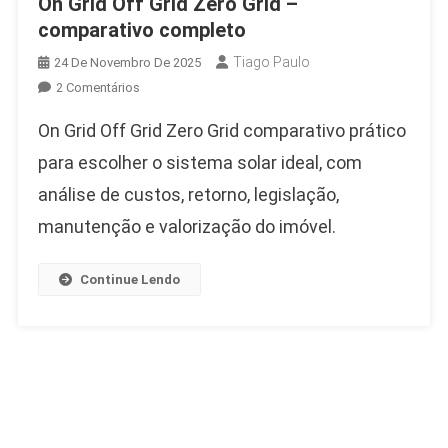
On Grid Off Grid Zero Grid –
comparativo completo
Tiago Paulo
24 De Novembro De 2025
Em
2 Comentários
On
On Grid Off Grid Zero Grid comparativo prático
Grid
Off
para escolher o sistema solar ideal, com
Grid
análise de custos, retorno, legislação,
Zero
manutenção e valorização do imóvel.
Grid
–
Comparativo
Continue Lendo
Completo