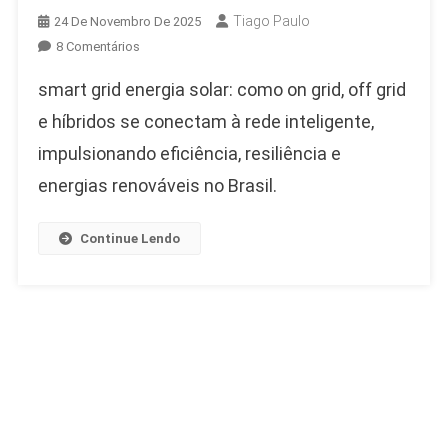
Tiago Paulo
24 De Novembro De 2025
Em
8 Comentários
Smart
smart grid energia solar: como on grid, off grid
Grid
Com
e híbridos se conectam à rede inteligente,
Energia
impulsionando eficiência, resiliência e
Solar
energias renováveis no Brasil.
–
O
Caminho
Continue Lendo
Para
Uma
Rede
Elétrica
Inteligente
E
Sustentável