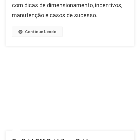
Off
com dicas de dimensionamento, incentivos,
Grid
manutenção e casos de sucesso.
–
Solução
Ideal
Continue Lendo
Para
Propriedades