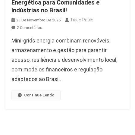
Energética para Comunidades e
Indústrias no Brasil!
Tiago Paulo
23 De Novembro De 2025
Em
2 Comentários
Mini-
Mini-grids energia combinam renováveis,
Grids
Energia
armazenamento e gestão para garantir
–
acesso, resiliência e desenvolvimento local,
A
com modelos financeiros e regulação
Revolução
Energética
adaptados ao Brasil.
Para
Comunidades
Continue Lendo
E
Indústrias
No
Brasil!