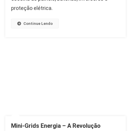
Grid:
proteção elétrica.
O
Guia
Definitivo
Continue Lendo
Para
Autonomia
Elétrica
No
Brasil!
Mini-Grids Energia – A Revolução