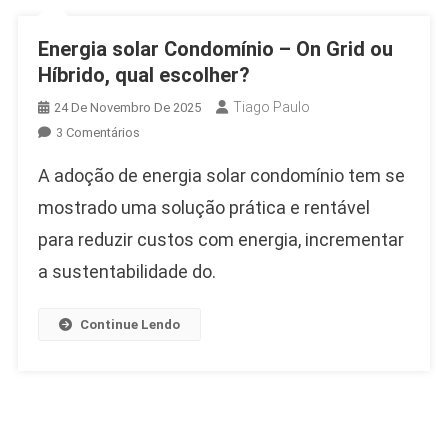
Energia solar Condomínio – On Grid ou
Híbrido, qual escolher?
Tiago Paulo
24 De Novembro De 2025
Em
3 Comentários
Energia
A adoção de energia solar condomínio tem se
Solar
Condomínio
mostrado uma solução prática e rentável
–
para reduzir custos com energia, incrementar
On
a sustentabilidade do.
Grid
Ou
Híbrido,
Continue Lendo
Qual
Escolher?