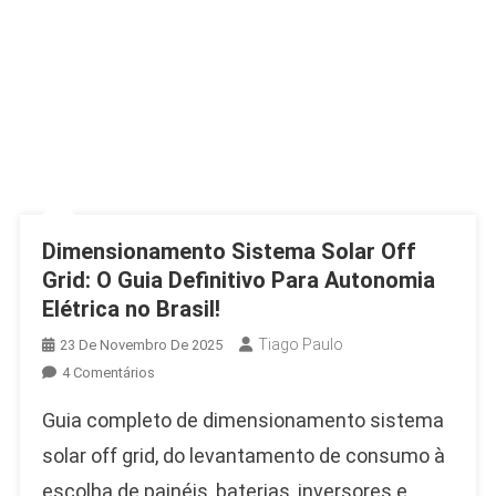
Dimensionamento Sistema Solar Off
Grid: O Guia Definitivo Para Autonomia
Elétrica no Brasil!
Tiago Paulo
23 De Novembro De 2025
Em
4 Comentários
Dimensionamento
Guia completo de dimensionamento sistema
Sistema
Solar
solar off grid, do levantamento de consumo à
Off
escolha de painéis, baterias, inversores e