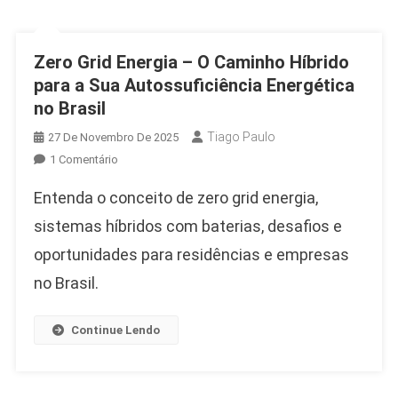
Zero Grid Energia – O Caminho Híbrido
para a Sua Autossuficiência Energética
no Brasil
Tiago Paulo
27 De Novembro De 2025
Em
1 Comentário
Zero
Entenda o conceito de zero grid energia,
Grid
Energia
sistemas híbridos com baterias, desafios e
–
oportunidades para residências e empresas
O
no Brasil.
Caminho
Híbrido
Para
Continue Lendo
A
Sua
Autossuficiência