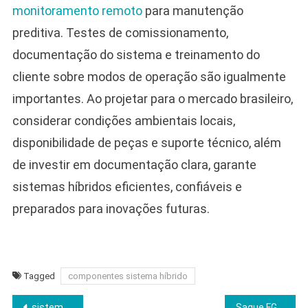
monitoramento remoto
para manutenção
preditiva. Testes de comissionamento,
documentação do sistema e treinamento do
cliente sobre modos de operação são igualmente
importantes. Ao projetar para o mercado brasileiro,
considerar condições ambientais locais,
disponibilidade de peças e suporte técnico, além
de investir em documentação clara, garante
sistemas híbridos eficientes, confiáveis e
preparados para inovações futuras.
Tagged
componentes sistema híbrido
Navegação
sistema híbrido energia solar com baterias: Guia Completo
Saque FGTS Aniversário 2026 – Tudo Que Você Precisa Saber