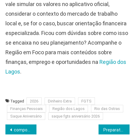
vale simular os valores no aplicativo oficial,
considerar o contexto do mercado de trabalho
local e, se for o caso, buscar orientação financeira
especializada. Ficou com dúvidas sobre como isso
se encaixa no seu planejamento? Acompanhe o
Região em Foco para mais conteúdos sobre
finanças, emprego e oportunidades na
Região dos
Lagos
.
Tagged
2026
Dinheiro Extra
FGTS
Finanças Pessoais
Região dos Lagos
Rio das Ostras
Saque Aniversário
saque fgts aniversário 2026
Navegação
componentes sistema híbrido solar bateria: Guia técnico
Preparatório Para Concurso de Radiologia – Conheça o Curso MasterX