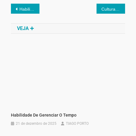
Habilidade de Gerenciar o Tempo
Cultura Rio das Ostras – Roteiro Completo pelo Circuito de Artes, Feiras e Artesãos que Revelam a Alma Criativa da Cidade
VEJA ➕
Habilidade De Gerenciar O Tempo
21 de dezembro de 2025
TIAGO PORTO