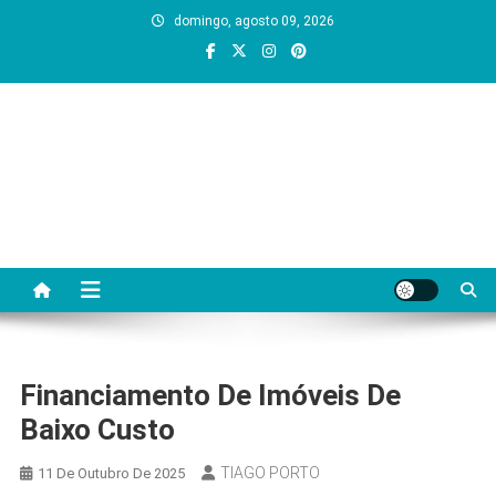
Skip
domingo, agosto 09, 2026
to
content
Regiao em Foco
Portal de noticias e servicos da Regiao dos Lagos do
Rio de Janeiro
Financiamento De Imóveis De
Baixo Custo
TIAGO PORTO
11 De Outubro De 2025