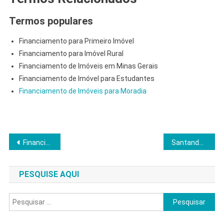
Termos populares
Financiamento para Primeiro Imóvel
Financiamento para Imóvel Rural
Financiamento de Imóveis em Minas Gerais
Financiamento de Imóvel para Estudantes
Financiamento de Imóveis para Moradia
Navegação
Financiamento de Imóveis para Investidores
Santander Crédito Imobiliário
de
PESQUISE AQUI
Post
Pesquisar
por: