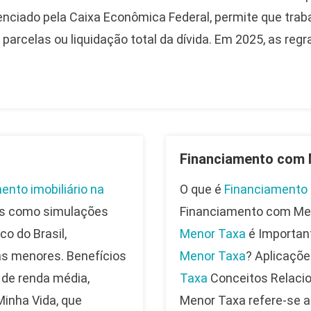
erenciado pela Caixa Econômica Federal, permite que t
arcelas ou liquidação total da dívida. Em 2025, as regra
Financiamento com 
ento imobiliário na
O que é
Financiamento
os como simulações
Financiamento com Men
o do Brasil,
Menor Taxa
é Importan
as menores. Benefícios
Menor Taxa
? Aplicaçõe
 de renda média,
Taxa
Conceitos Relaci
inha Vida, que
Menor Taxa refere-se a