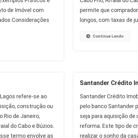
 Exemplos Práticos e
Cabo Frio, Arraial do 
nto de Imóvel com
permite que compradore
nados Considerações
longos, com taxas de ju
Continue Lendo
Santander Crédito Im
 Lagos refere-se ao
Santander Crédito Imobi
isição, construção ou
pelo banco Santander p
 Rio de Janeiro,
seja para aquisição de 
aial do Cabo e Búzios.
reforma. Este tipo de 
esse termo envolve as
realizar o sonho da cas