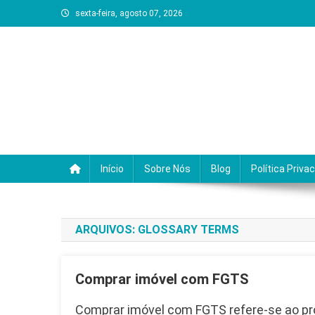
Skip
sexta-feira, agosto 07, 2026
to
content
Regiao em Foco
Portal de noticias e servicos da Regiao dos 
Início
Sobre Nós
Blog
Política Priva
ARQUIVOS:
GLOSSARY TERMS
Comprar imóvel com FGTS
Comprar imóvel com FGTS refere-se ao pro