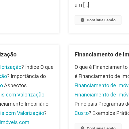
um […]
Continue Lendo
ização
Financiamento de Im
lorização
? Índice O que
O que é Financiamento 
ção
? Importância do
é Financiamento de Imó
ão
Aspectos
Financiamento de Imóv
is com Valorização
Financiamento de Imóv
nciamento Imobiliário
Principais Programas 
is com Valorização
?
Custo
? Exemplos Práti
 Imóveis com
Continue Lendo