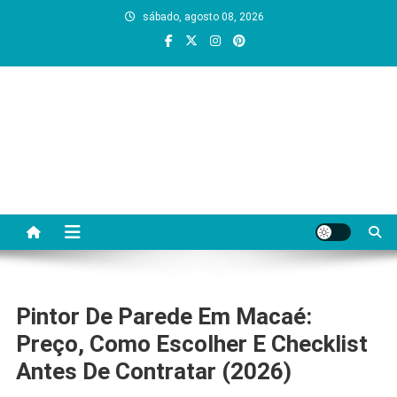
Skip
sábado, agosto 08, 2026
to
content
Regiao em Foco
Portal de noticias e servicos da Regiao dos Lagos do
Rio de Janeiro
Pintor De Parede Em Macaé:
Preço, Como Escolher E Checklist
Antes De Contratar (2026)