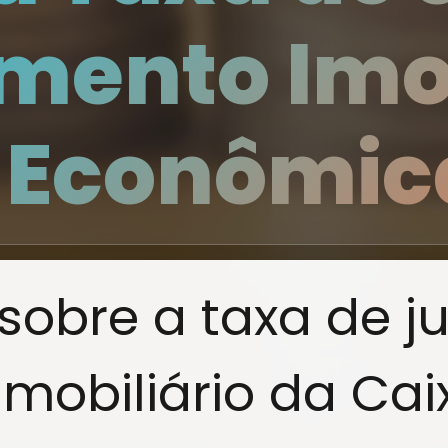
mento Imob
 Econômic
sobre a taxa de j
mobiliário da Cai