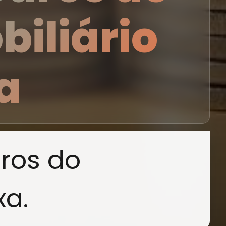
iliário
a
uros do
xa.