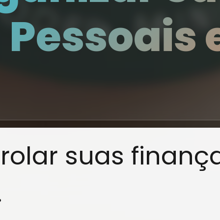
 Pessoais 
rolar suas finanç
.