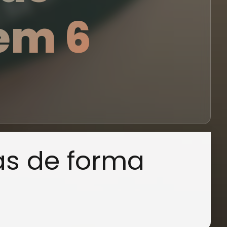
em 6
as de forma